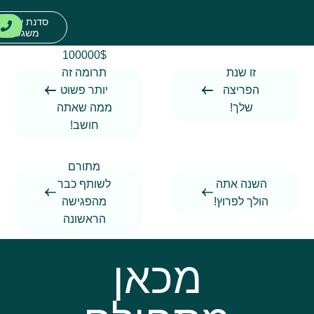
סדנת עמותה
משגשגת
מסלולי ליווי
מסלול ה
מדריכים וטיפי
100000$
זו שנת
תרומה זה
הפריצה
יותר פשוט
שלך!
ממה שאתה
חושב!
מתורם
השנה אתה
לשותף כבר
ולך לפרוץ!
מהפגישה
הראשונה
מן משבר?
מה עושים
מכאן
זה הזמן
כשהתורם
לגיוס
אומר שאין
כספים!
לו כסף